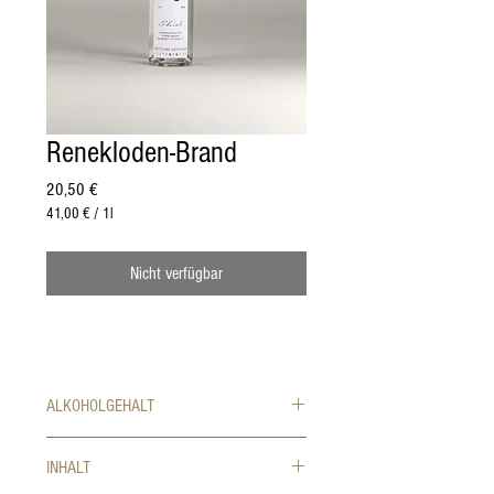
Renekloden-Brand
Preis
20,50 €
41,00 €
/
1l
41,00 €
pro
Nicht verfügbar
1
Liter
ALKOHOLGEHALT
42% vol.
INHALT