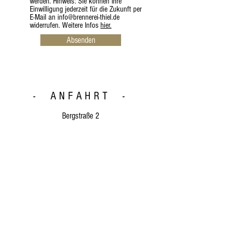
werden. Hinweis: Sie können Ihre
Einwilligung jederzeit für die Zukunft per
E-Mail an info@brennerei-thiel.de
widerrufen. Weitere Infos
hier.
Absenden
- ANFAHRT -
Bergstraße 2
54636 Ingendorf